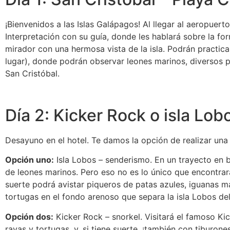
¡Bienvenidos a las Islas Galápagos! Al llegar al aeropuerto
Interpretación con su guía, donde les hablará sobre la for
mirador con una hermosa vista de la isla. Podrán practica
lugar), donde podrán observar leones marinos, diversos p
San Cristóbal.
Día 2: Kicker Rock o isla Lob
Desayuno en el hotel. Te damos la opción de realizar una 
Opción uno:
Isla Lobos – senderismo. En un trayecto en b
de leones marinos. Pero eso no es lo único que encontrar
suerte podrá avistar piqueros de patas azules, iguanas m
tortugas en el fondo arenoso que separa la isla Lobos de
Opción dos:
Kicker Rock – snorkel. Visitará el famoso Ki
rayas y tortugas, y, si tiene suerte, ¡también con tiburone