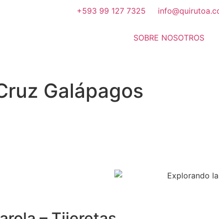
+593 99 127 7325
info@quirutoa.
SOBRE NOSOTROS
 Cruz Galápagos
arola – Tijeretas