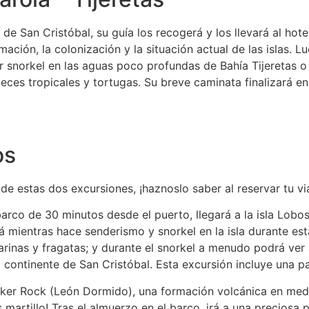
 de San Cristóbal, su guía los recogerá y los llevará al hot
mación, la colonización y la situación actual de las islas. L
r snorkel en las aguas poco profundas de Bahía Tijeretas o 
eces tropicales y tortugas. Su breve caminata finalizará e
os
de estas dos excursiones, ¡haznoslo saber al reservar tu via
arco de 30 minutos desde el puerto, llegará a la isla Lobo
á mientras hace senderismo y snorkel en la isla durante es
arinas y fragatas; y durante el snorkel a menudo podrá ve
l continente de San Cristóbal. Esta excursión incluye una 
cker Rock (León Dormido), una formación volcánica en medi
s martillo! Tras el almuerzo en el barco, irá a una preciosa