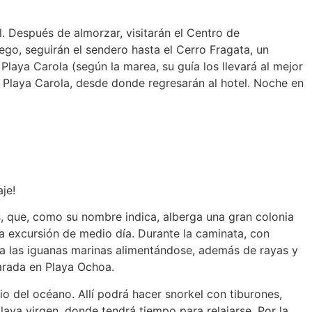
el. Después de almorzar, visitarán el Centro de
uego, seguirán el sendero hasta el Cerro Fragata, un
Playa Carola (según la marea, su guía los llevará al mejor
n Playa Carola, desde donde regresarán al hotel. Noche en
je!
s, que, como su nombre indica, alberga una gran colonia
ta excursión de medio día. Durante la caminata, con
r a las iguanas marinas alimentándose, además de rayas y
parada en Playa Ochoa.
o del océano. Allí podrá hacer snorkel con tiburones,
 playa virgen, donde tendrá tiempo para relajarse. Por la