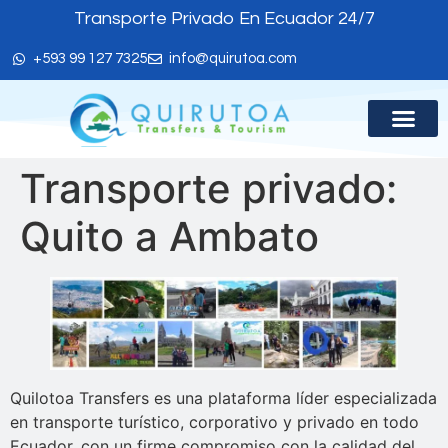
Transporte Privado En Ecuador 24/7
+593 99 127 7325
info@quirutoa.com
Transporte privado:
SOBRE 
Quito a Ambato
Quilotoa Transfers es una plataforma líder especializada
en transporte turístico, corporativo y privado en todo
Ecuador, con un firme compromiso con la calidad del